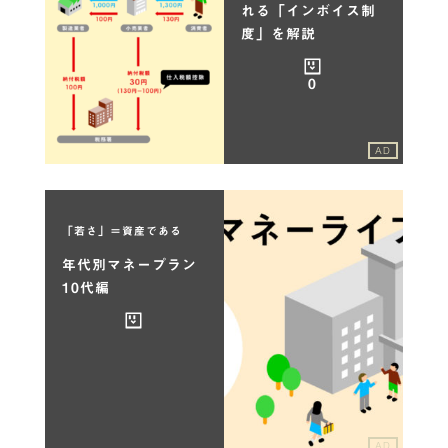
れる「インボイス制
度」を解説
0
AD
「若さ」＝資産である
年代別マネープラン
10代編
AD