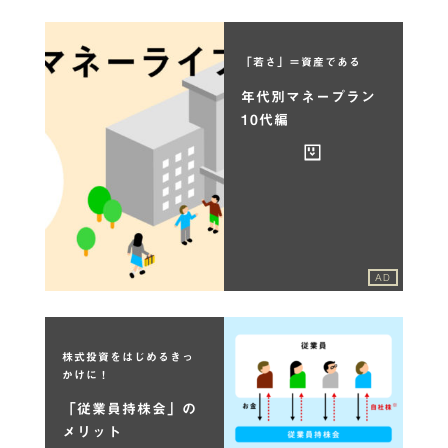
「若さ」＝資産である
年代別マネープラン
10代編
AD
株式投資をはじめるきっ
かけに！
「従業員持株会」の
メリット